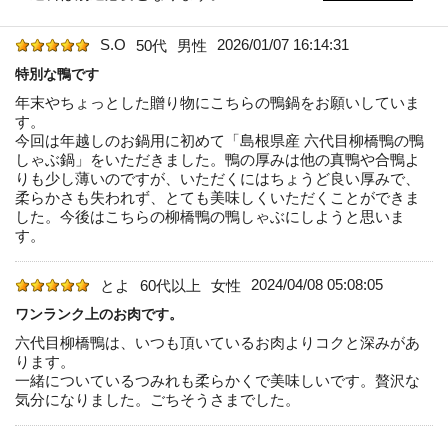
S.O
2026/01/07 16:14:31
50代
男性
特別な鴨です
年末やちょっとした贈り物にこちらの鴨鍋をお願いしていま
す。
今回は年越しのお鍋用に初めて「島根県産 六代目柳橋鴨の鴨
しゃぶ鍋」をいただきました。鴨の厚みは他の真鴨や合鴨よ
りも少し薄いのですが、いただくにはちょうど良い厚みで、
柔らかさも失われず、とても美味しくいただくことができま
した。今後はこちらの柳橋鴨の鴨しゃぶにしようと思いま
す。
2024/04/08 05:08:05
とよ
60代以上
女性
ワンランク上のお肉です。
六代目柳橋鴨は、いつも頂いているお肉よりコクと深みがあ
ります。
一緒についているつみれも柔らかくで美味しいです。贅沢な
気分になりました。ごちそうさまでした。