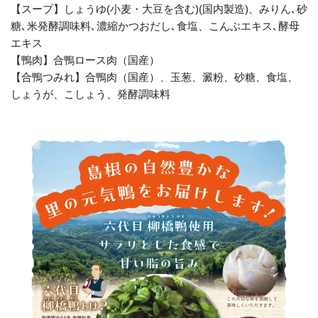
【スープ】しょうゆ(小麦・大豆を含む)(国内製造)、みりん､砂
糖､米発酵調味料､濃縮かつおだし､食塩、こんぶエキス､酵母
エキス
【鴨肉】合鴨ロース肉（国産）
【合鴨つみれ】合鴨肉（国産）、玉葱、澱粉、砂糖、食塩、
しょうが、こしょう、発酵調味料