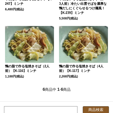
247】ミンチ
3人前）冷たい出雲そばを濃厚な
鴨だしにくぐらせるつけ麺風！
6,480円(税込)
【K-239】ミンチ
5,508円(税込)
鴨の脂で作る塩焼きそば（2人
鴨の脂で作る塩焼きそば（4人
前）【K-116】ミンチ
前）【K-117】ミンチ
1,188円(税込)
2,268円(税込)
6
1
6
商品中
-
商品