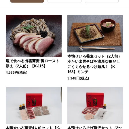
本鴨せいろ蕎麦セット（2人前）
塩で食べる出雲蕎麦 鴨ロースト
冷たい出雲そばを濃厚な鴨だし
添え（2人前）【K-115】
にくぐらせるつけ麺風！【K-
168】ミンチ
4,536円(税込)
3,348円(税込)
本鴨せいろ蕎麦4人前セット【K-
本鴨せいろそば贅沢セット（2〜