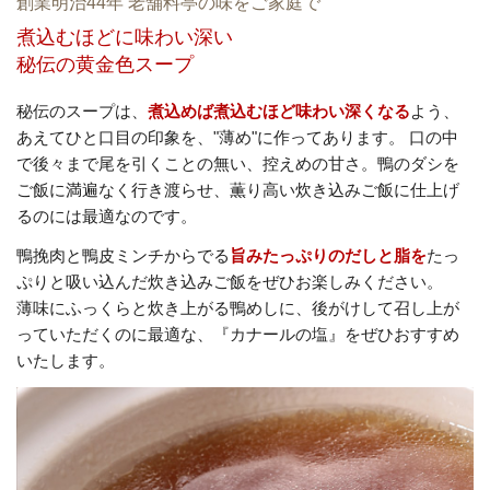
創業明治44年 老舗料亭の味をご家庭で
煮込むほどに味わい深い
秘伝の黄金色スープ
秘伝のスープは、
煮込めば煮込むほど味わい深くなる
よう、
あえてひと口目の印象を、"薄め"に作ってあります。 口の中
で後々まで尾を引くことの無い、控えめの甘さ。鴨のダシを
ご飯に満遍なく行き渡らせ、薫り高い炊き込みご飯に仕上げ
るのには最適なのです。
鴨挽肉と鴨皮ミンチからでる
旨みたっぷりのだしと脂を
たっ
ぷりと吸い込んだ炊き込みご飯をぜひお楽しみください。
薄味にふっくらと炊き上がる鴨めしに、後がけして召し上が
っていただくのに最適な、『カナールの塩』をぜひおすすめ
いたします。