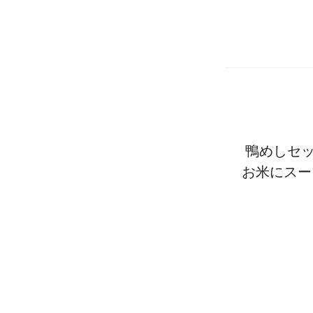
鴨めしセ
お米にスー