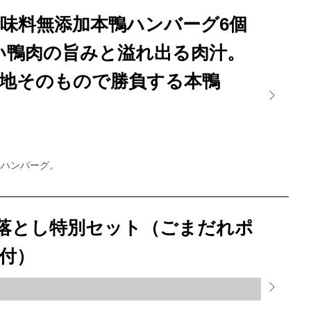
味料無添加本鴨ハンバーグ6個
い鴨肉の旨みと溢れ出る肉汁。
地そのもので勝負する本鴨
鴨ハンバーグ。
り落とし特別セット（ごまだれポ
付）