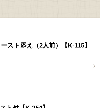
ースト添え（2人前）【K-115】
ト付【K-254】