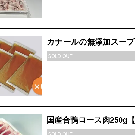
カナールの無添加スープ
SOLD OUT
国産合鴨ロース肉250g【C
SOLD OUT