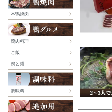
本鴨焼肉
鴨肉料理
ご飯
鴨と麺
調味料