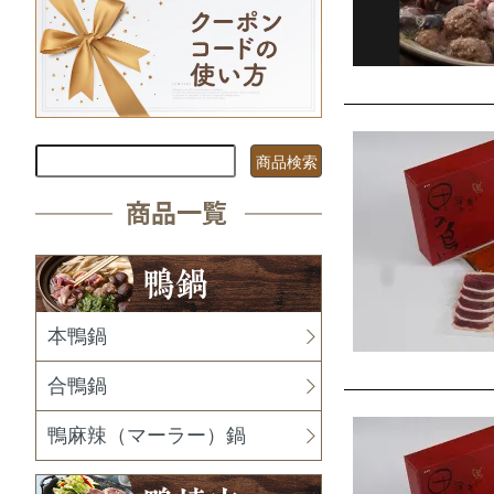
本鴨鍋
合鴨鍋
鴨麻辣（マーラー）鍋