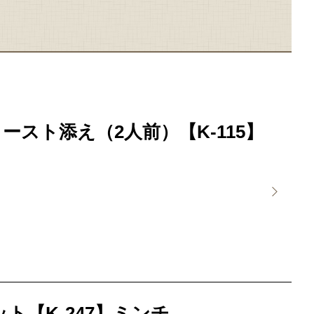
ースト添え（2人前）【K-115】
ト【K-247】ミンチ