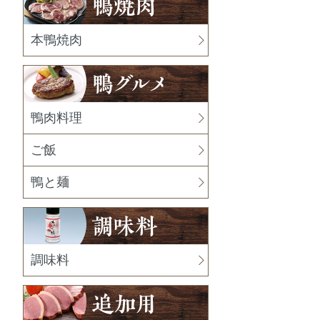
本鴨焼肉
鴨肉料理
ご飯
鴨と麺
調味料