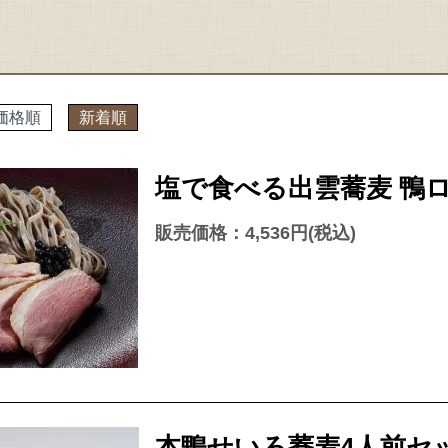
価格順
新着順
塩で食べる出雲蕎麦 鴨ロ
販売価格：4,536円(税込)
本鴨せいろ蕎麦4人前セッ